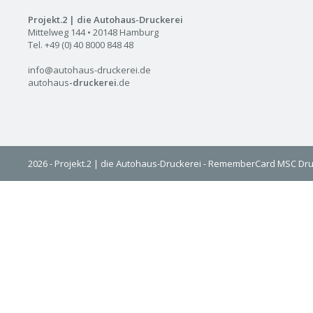
Projekt.2 | die Autohaus-Druckerei
Mittelweg 144 • 20148 Hamburg
Tel. +49 (0) 40 8000 848 48
info@autohaus-druckerei.de
autohaus
-druckerei
.de
2026 - Projekt.2 | die Autohaus-Druckerei - RememberCard MSC Dru
Web-to-Print