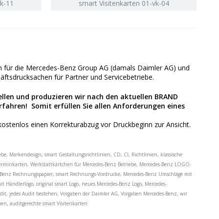
vk-11
smart Visitenkarten 01-vk-04
hen für die Mercedes-Benz Group AG (damals Daimler AG) und
äftsdrucksachen für Partner und Servicebetriebe.
ellen und produzieren wir nach den aktuellen BRAND
fahren! Somit erfüllen Sie allen Anforderungen eines
 kostenlos einen Korrekturabzug vor Druckbeginn zur Ansicht.
 Markendesign, smart Gestaltungsrichtlinien, CD, CI, Richtlinien, klassische
 Terminkarten, Werkstattkärtchen für Mercedes-Benz Betriebe, Mercedes-Benz LOGO-
des-Benz Rechnungspapier, smart Rechnungs-Vordrucke, Mercedes-Benz Umschläge mit
t Händlerlogo, original smart Logo, neues Mercedes-Benz Logo, Mercedes-
udit, jedes Audit bestehen, Vorgaben der Daimler AG, Vorgaben Mercedes-Benz, wir
en, auditgerechte smart Visitenkarten