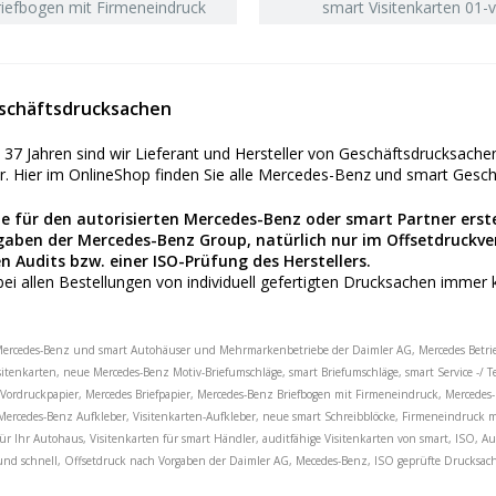
iefbogen mit Firmeneindruck
smart Visitenkarten 01-
eschäftsdrucksachen
s 37 Jahren sind wir Lieferant und Hersteller von Geschäftsdrucksac
r. Hier im OnlineShop finden Sie alle Mercedes-Benz und smart Gesch
te für den autorisierten Mercedes-Benz oder smart Partner erst
aben der Mercedes-Benz Group, natürlich nur im Offsetdruckver
n Audits bzw. einer ISO-Prüfung des Herstellers.
 bei allen Bestellungen von individuell gefertigten Drucksachen immer
ercedes-Benz und smart Autohäuser und Mehrmarkenbetriebe der Daimler AG, Mercedes Betriebe,
itenkarten, neue Mercedes-Benz Motiv-Briefumschläge, smart Briefumschläge, smart Service -/
t Vordruckpapier, Mercedes Briefpapier, Mercedes-Benz Briefbogen mit Firmeneindruck, Merce
ercedes-Benz Aufkleber, Visitenkarten-Aufkleber, neue smart Schreibblöcke, Firmeneindruck mi
für Ihr Autohaus, Visitenkarten für smart Händler, auditfähige Visitenkarten von smart, ISO, A
nd schnell, Offsetdruck nach Vorgaben der Daimler AG, Mecedes-Benz, ISO geprüfte Drucksach