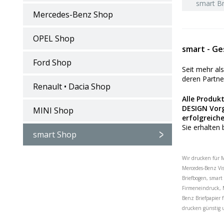
smart Br
Mercedes-Benz Shop
OPEL Shop
smart - G
Ford Shop
Seit mehr al
deren Partne
Renault • Dacia Shop
Alle Produk
DESIGN Vorg
MINI Shop
erfolgreiche
Sie erhalten
smart Shop
Wir drucken für M
Mercedes-Benz Vis
Briefbogen, smar
Firmeneindruck, M
Benz Briefpapier 
drucken günstig u