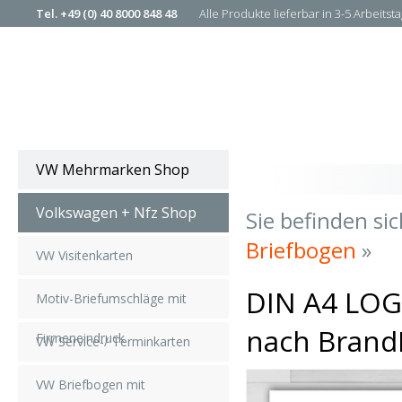
Tel. +49 (0) 40 8000 848 48
Alle Produkte lieferbar in 3-5 Arbeitst
Zahlung per Rechnung
VW Mehrmarken Shop
Volkswagen + Nfz Shop
Sie befinden sic
Briefbogen
»
VW Visitenkarten
DIN A4 LOGO
Motiv-Briefumschläge mit
nach Brand
Firmeneindruck
VW Service-/ Terminkarten
VW Briefbogen mit