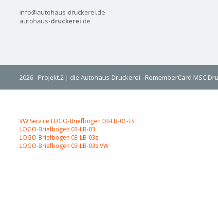
info@autohaus-druckerei.de
autohaus
-druckerei
.de
2026 - Projekt.2 | die Autohaus-Druckerei - RememberCard MSC Dru
Web-to-Print
VW Service LOGO-Briefbogen 03-LB-01-LS
LOGO-Briefbogen 03-LB-03
LOGO-Briefbogen 03-LB-03s
LOGO-Briefbogen 03-LB-03s VW