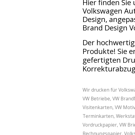
Hier finden Sie
Volkswagen Aut
Design, angepas
Brand Design V
Der hochwertig
Produkte!
Sie e
gefertigten Dr
Korrekturabzug
Wir drucken für Volks
VW Betriebe, VW BrandNe
Visitenkarten, VW Moti
Terminkarten, Werksta
Vordruckpapier, VW Bri
Rechnungspapier, Volk