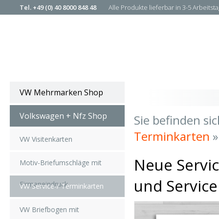
Tel. +49 (0) 40 8000 848 48
Alle Produkte lieferbar in 3-5 Arbeitst
Zahlung per Rechnung
VW Mehrmarken Shop
Volkswagen + Nfz Shop
Sie befinden sic
Terminkarten
»
VW Visitenkarten
Neue Servic
Motiv-Briefumschläge mit
und Service
Firmeneindruck
VW Service-/ Terminkarten
VW Briefbogen mit